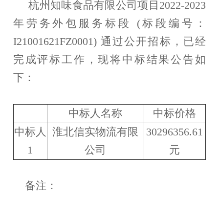
杭州知味食品有限公司项目
2022-2023
发展成果
年劳务外包服务标段
(
标段编号：
I21001621FZ0001)
通过公开招标，已经
人事变动
完成评标工作，现将中标结果公告如
社会责任
下：
阳光宣言
中标人名称
中标价格
中标人
淮北信实物流有限
30296356.61
1
公司
元
备注：