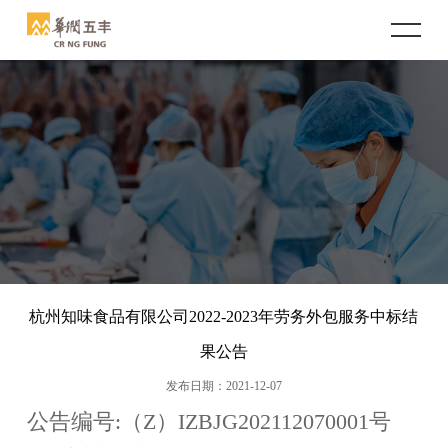
首页
公司概况
总经理致辞
企业文化
企业介绍
企业精神
新闻中心
历史沿革
员工风采
企业动态
业务版块
荣誉资质
行业资讯
鲜肉市场
人力资源
杭州知味食品有限公司2022-2023年劳务外包服务中标结
品牌介绍
肉类分销
招聘岗位
招标公告
果公告
品牌连锁
信息公开
发布日期：2021-12-07
公告编号
:
（
Z
）
IZBJG202112070001
号
冻品市场
公司治理